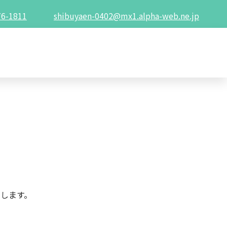
76-1811
shibuyaen-0402@mx1.alpha-web.ne.jp
します。